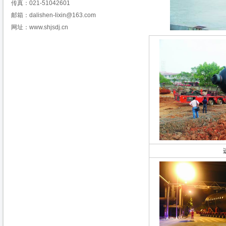
传真：021-51042601
邮箱：dalishen-lixin@163.com
网址：www.shjsdj.cn